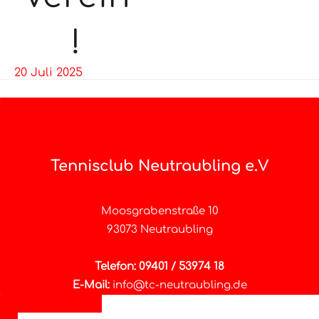
!
20 Juli 2025
Tennisclub Neutraubling e.V
Moosgrabenstraße 10
93073 Neutraubling
Telefon: 09401 / 53974 18
E-Mail:
info@tc-neutraubling.de