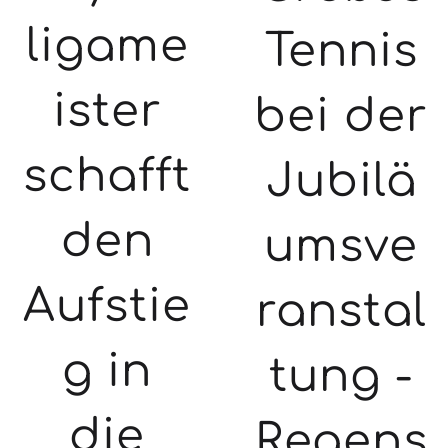
ligame
Tennis
ister
bei der
schafft
Jubilä
den
umsve
Aufstie
ranstal
g in
tung -
die
Regens