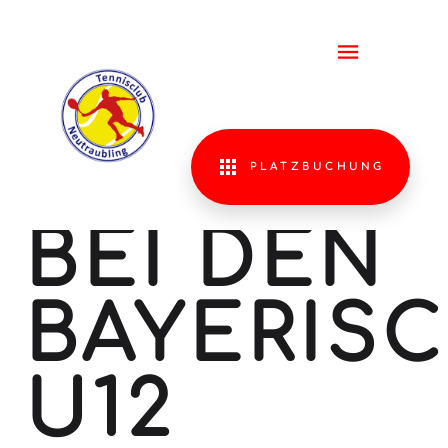
3. PLATZ
FÜR LIA
KIMMERL
PLATZBUCHUNG
BEI DEN
BAYERIS
U12