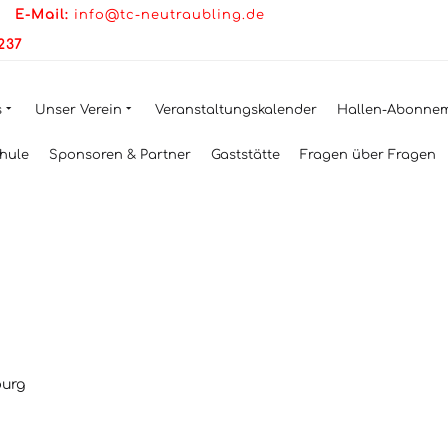
UM
|
E-Mail:
info@tc-neutraubling.de
2237
s
Unser Verein
Veranstaltungskalender
Hallen-Abonne
hule
Sponsoren & Partner
Gaststätte
Fragen über Fragen
burg