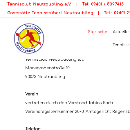
IMPRESS
Tennisclub Neutraubling e.V.
|
Tel: 09401 / 5397418
Gaststätte Tennisstüberl Neutraubling
|
Tel.: 09401 
Impressum
Startseite
Aktuelle
TENNISCLUB NEUTRAUBLING E.V.
Tennissc
Anschrift
Tennisclub Neutraubling e.V.
Moosgrabenstraße 10
93073 Neutraubling
Verein
vertreten durch den Vorstand Tobias Koch
Vereinsregisternummer 2070, Amtsgericht Regens
Telefon: