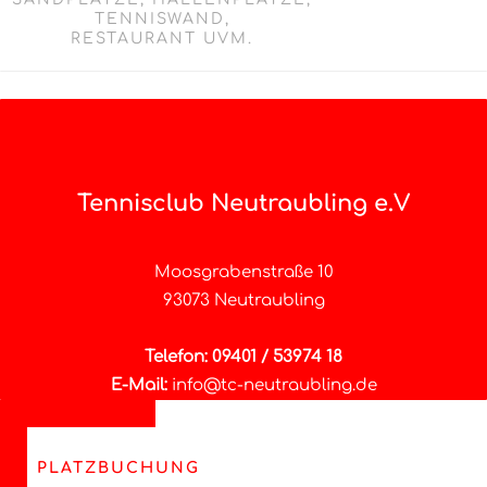
TENNISWAND,
RESTAURANT UVM.
Tennisclub Neutraubling e.V
Moosgrabenstraße 10
93073 Neutraubling
Telefon: 09401 / 53974 18
E-Mail:
info@tc-neutraubling.de
PLATZBUCHUNG