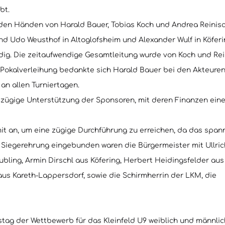
bt.
n den Händen von Harald Bauer, Tobias Koch und Andrea Reinisc
 und Udo Weusthof in Altoglofsheim und Alexander Wulf in Köfer
ndig. Die zeitaufwendige Gesamtleitung wurde von Koch und Re
r Pokalverleihung bedankte sich Harald Bauer bei den Akteuren
an allen Turniertagen.
ßzügige Unterstützung der Sponsoren, mit deren Finanzen eine
mit an, um eine zügige Durchführung zu erreichen, da das spa
e Siegerehrung eingebunden waren die Bürgermeister mit Ullr
ling, Armin Dirschl aus Köfering, Herbert Heidingsfelder aus
aus Kareth-Lappersdorf, sowie die Schirmherrin der LKM, die
tag der Wettbewerb für das Kleinfeld U9 weiblich und männlic