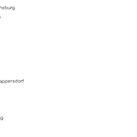
sburg
m
persdorf
g