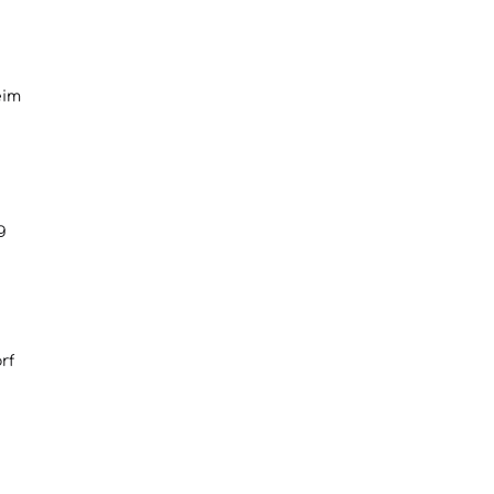
eim
g
rf