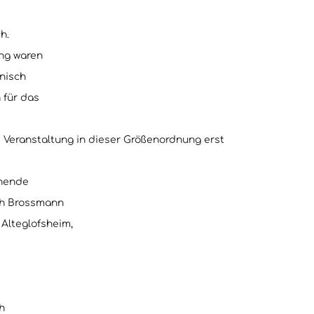
h.
ing waren
inisch
 für das
 Veranstaltung in dieser Größenordnung erst
nnende
ich Brossmann
 Alteglofsheim,
h