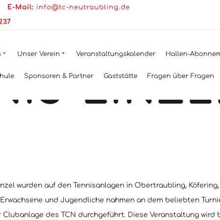
|
E-Mail:
info@tc-neutraubling.de
2237
EISMEIST
s
Unser Verein
Veranstaltungskalender
Hallen-Abonne
NIS-EINZE
hule
Sponsoren & Partner
Gaststätte
Fragen über Fragen
zel wurden auf den Tennisanlagen in Obertraubling, Köfering,
 Erwachsene und Jugendliche nahmen an dem beliebten Turnier
 Clubanlage des TCN durchgeführt. Diese Veranstaltung wird b