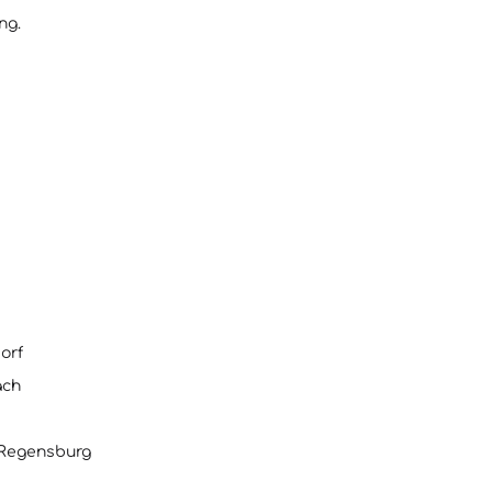
ng.
orf
ch
u Regensburg