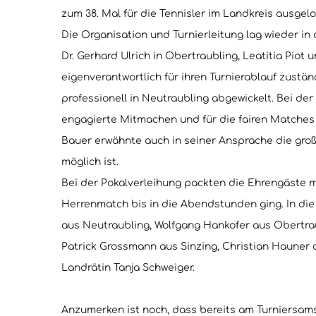
zum 38. Mal für die Tennisler im Landkreis ausgelo
Die Organisation und Turnierleitung lag wieder i
Dr. Gerhard Ulrich in Obertraubling, Leatitia Piot
eigenverantwortlich für ihren Turnierablauf zustä
professionell in Neutraubling abgewickelt. Bei de
engagierte Mitmachen und für die fairen Matches 
Bauer erwähnte auch in seiner Ansprache die gro
möglich ist.
Bei der Pokalverleihung packten die Ehrengäste 
Herrenmatch bis in die Abendstunden ging. In di
aus Neutraubling, Wolfgang Hankofer aus Obertraub
Patrick Grossmann aus Sinzing, Christian Hauner 
Landrätin Tanja Schweiger.
Anzumerken ist noch, dass bereits am Turniersams