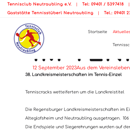
38.
Tennisclub Neutraubling e.V.
|
Tel: 09401 / 5397418
Gaststätte Tennisstüberl Neutraubling
|
Tel.: 09401 
LANDKR
Startseite
Aktuelle
IM TEN
Tennissc
12 September 2023
Aus dem Vereinsleben
38. Landkreismeisterschaften im Tennis-Einzel
Tenniscracks wetteiferten um die Landkreistitel
Die Regensburger Landkreismeisterschaften im Ein
Alteglofsheim und Neutraubling ausgetragen. 106
Die Endspiele und Siegerehrungen wurden auf der