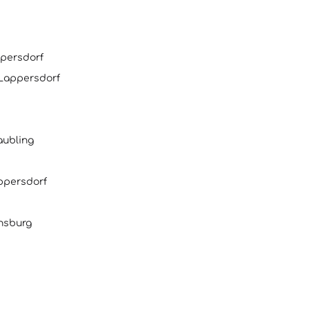
ppersdorf
ppersdorf
aubling
ersdorf
ensburg