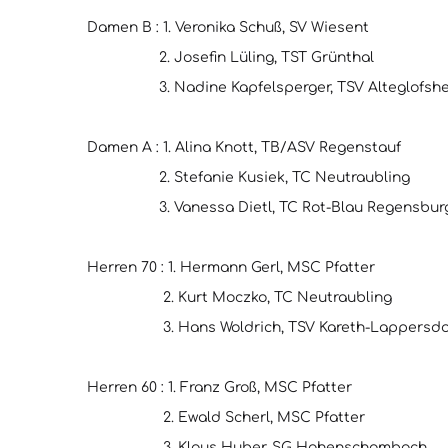
Damen B : 1. Veronika Schuß, SV Wiesent
2. Josefin Lüling, TST Grünthal
3. Nadine Kapfelsperger, TSV Alteglofsh
Damen A : 1. Alina Knott, TB/ASV Regenstauf
2. Stefanie Kusiek, TC Neutraubling
3. Vanessa Dietl, TC Rot-Blau Regensbur
Herren 70 : 1. Hermann Gerl, MSC Pfatter
2. Kurt Moczko, TC Neutraubling
3. Hans Woldrich, TSV Kareth-Lappersdo
Herren 60 : 1. Franz Groß, MSC Pfatter
2. Ewald Scherl, MSC Pfatter
3. Klaus Huber, SG Hohenschambach