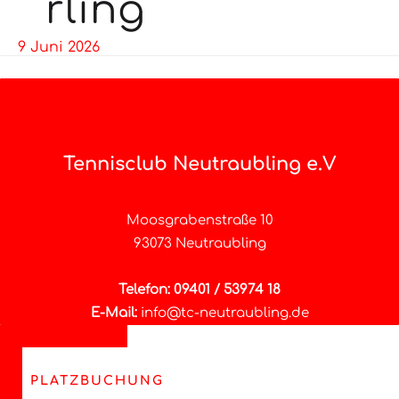
rling
9 Juni 2026
Tennisclub Neutraubling e.V
Moosgrabenstraße 10
93073 Neutraubling
Telefon: 09401 / 53974 18
E-Mail:
info@tc-neutraubling.de
PLATZBUCHUNG