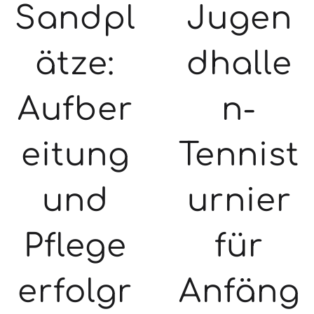
Jugen
Sandpl
dhalle
ätze:
n-
Aufber
Tennist
eitung
urnier
und
für
Pflege
Anfäng
erfolgr