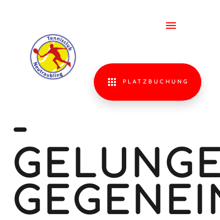
MINIGOL
SCHWIN
TENNISR
PLATZBUCHUNG
-
GELUNG
GEGENEI