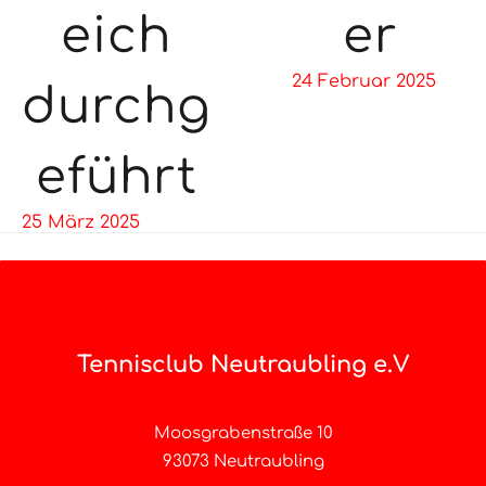
er
eich
24 Februar 2025
durchg
eführt
25 März 2025
Tennisclub Neutraubling e.V
Moosgrabenstraße 10
93073 Neutraubling