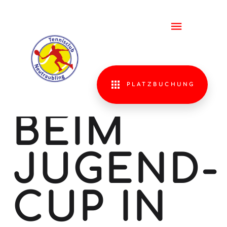
SIEG
FÜR LIA
KIMMERL
PLATZBUCHUNG
BEIM
JUGEND-
CUP IN